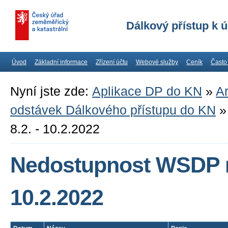
Dálkový přístup k 
Úvod
Základní informace
Zřízení účtu
Webové služby
Ceník
Často
Nyní jste zde:
Aplikace DP do KN
»
Ar
odstávek Dálkového přístupu do KN
8.2. - 10.2.2022
Nedostupnost WSDP na
10.2.2022