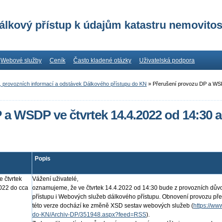
álkový přístup k údajům katastru nemovitos
Webové služby
Ceník
Často kladené otázky
Uživatelská podpora
, provozních informací a odstávek Dálkového přístupu do KN
»
Přerušení provozu DP a WSD
a WSDP ve čtvrtek 14.4.2022 od 14:30 a
Popis
 čtvrtek
Vážení uživatelé,
022 do cca
oznamujeme, že ve čtvrtek 14.4.2022 od 14:30 bude z provozních dův
přístupu i Webových služeb dálkového přístupu. Obnovení provozu př
této verze dochází ke změně XSD sestav webových služeb (
https://ww
do-KN/Archiv-DP/351948.aspx?feed=RSS
).