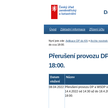
D
Úvod
Základní informace
Zřízení účtu
Nyní jste zde:
Aplikace DP do KN
»
Archiv novinek
do cca 18:00.
Přerušení provozu DP 
18:00.
Datum
Název
vložení
08.04.2022
Přerušení provozu DP a WSDP ve
14.4.2022 od 14:30 až do 18.4.2
18:00.