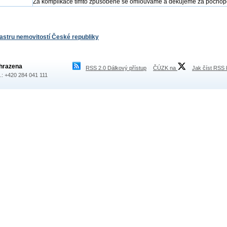
Za komplikace tímto způsobené se omlouváme a děkujeme za pochop
tastru nemovitostí České republiky
hrazena
RSS 2.0 Dálkový přístup
ČÚZK na
Jak číst RSS 
l.: +420 284 041 111