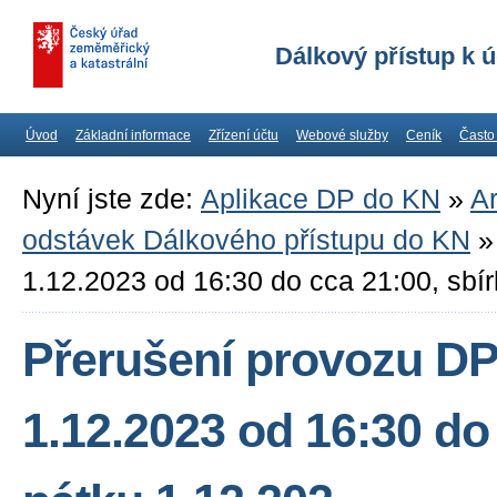
Dálkový přístup k 
Úvod
Základní informace
Zřízení účtu
Webové služby
Ceník
Často
Nyní jste zde:
Aplikace DP do KN
»
Ar
odstávek Dálkového přístupu do KN
1.12.2023 od 16:30 do cca 21:00, sbírk
Přerušení provozu D
1.12.2023 od 16:30 do 