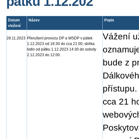
pátku 1.12.202
Datum
Název
Popis
vložení
Vážení u
28.11.2023
Přerušení provozu DP a WSDP v pátek
1.12.2023 od 16:30 do cca 21:00, sbírka
oznamuje
listin od pátku 1.12.2023 14:30 do soboty
2.12.2023 do 12:00.
bude z p
Dálkovéh
přístupu
cca 21 h
webových
Poskytov