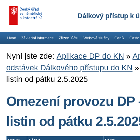
Dálkový přístup k 
Úvod
Základní informace
Zřízení účtu
Webové služby
Ceník
Často
Nyní jste zde:
Aplikace DP do KN
»
Ar
odstávek Dálkového přístupu do KN
listin od pátku 2.5.2025
Omezení provozu DP -
listin od pátku 2.5.202