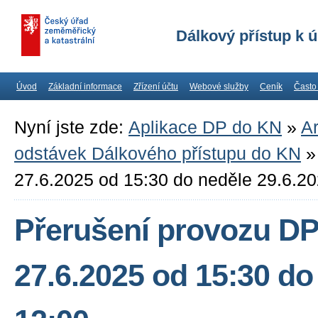
Dálkový přístup k 
Úvod
Základní informace
Zřízení účtu
Webové služby
Ceník
Často
Nyní jste zde:
Aplikace DP do KN
»
Ar
odstávek Dálkového přístupu do KN
27.6.2025 od 15:30 do neděle 29.6.20
Přerušení provozu D
27.6.2025 od 15:30 do