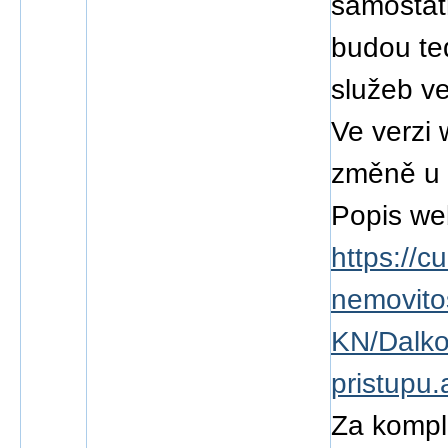
samostat
budou te
služeb ve
Ve verzi
změně u 
Popis we
https://c
nemovitos
KN/Dalko
pristupu.
Za kompl