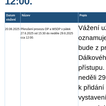
12:00.
Datum
Název
Popis
vložení
Vážení už
20.06.2025
Přerušení provozu DP a WSDP v pátek
27.6.2025 od 15:30 do neděle 29.6.2025
oznamuje
cca 12:00.
bude z p
Dálkovéh
přístupu
neděli 29
k přidán
vystave