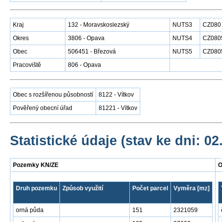
Kraj
132 - Moravskoslezský
NUTS3
CZ080
Okres
3806 - Opava
NUTS4
CZ080
Obec
506451 - Březová
NUTS5
CZ080
Pracoviště
806 - Opava
Obec s rozšířenou působností
8122 - Vítkov
Pověřený obecní úřad
81221 - Vítkov
Statistické údaje (stav ke dni: 02
Pozemky KN/ZE
O
Druh pozemku
Způsob využití
Počet parcel
Vyměra [m
]
2
orná půda
151
2321059