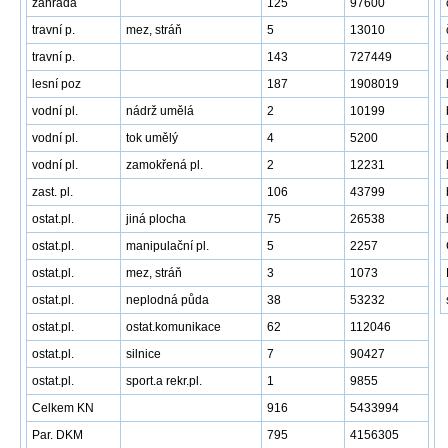
zahrada
125
97600
travní p.
mez, stráň
5
13010
travní p.
143
727449
lesní poz
187
1908019
vodní pl.
nádrž umělá
2
10199
vodní pl.
tok umělý
4
5200
vodní pl.
zamokřená pl.
2
12231
zast. pl.
106
43799
ostat.pl.
jiná plocha
75
26538
ostat.pl.
manipulační pl.
5
2257
ostat.pl.
mez, stráň
3
1073
ostat.pl.
neplodná půda
38
53232
ostat.pl.
ostat.komunikace
62
112046
ostat.pl.
silnice
7
90427
ostat.pl.
sport.a rekr.pl.
1
9855
Celkem KN
916
5433994
Par. DKM
795
4156305