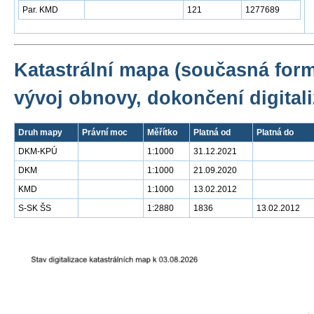
Par. KMD
121
1277689
Katastrální mapa (současná for
vývoj obnovy, dokončení digitali
Druh mapy
Právní moc
Měřítko
Platná od
Platná do
DKM-KPÚ
1:1000
31.12.2021
DKM
1:1000
21.09.2020
KMD
1:1000
13.02.2012
S-SK ŠS
1:2880
1836
13.02.2012