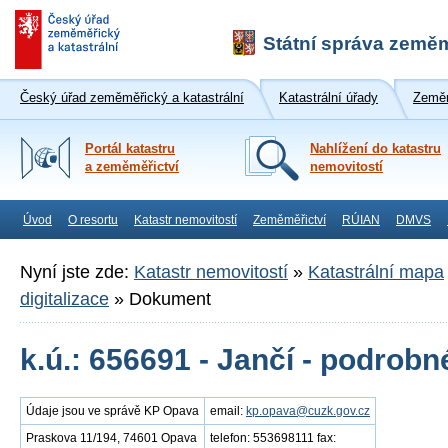
Státní správa zeměm
Český úřad zeměměřický a katastrální
Katastrální úřady
Zeměm
Portál katastru
Nahlížení do katastru
a zeměměřictví
nemovitostí
Úvod
O resortu
Katastr nemovitostí
Zeměměřictví
RÚIAN
DMVS
Nyní jste zde:
Katastr nemovitostí
»
Katastrální mapa
digitalizace
»
Dokument
k.ú.: 656691 - Jančí - podrob
Údaje jsou ve správě KP Opava
email:
kp.opava@cuzk.gov.cz
Praskova 11/194, 74601 Opava
telefon: 553698111 fax: