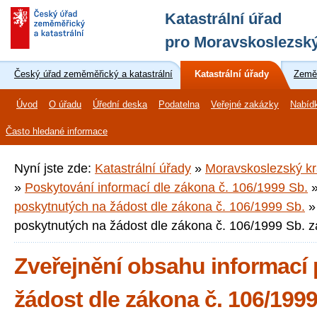
Katastrální úřad
pro Moravskoslezský
Český úřad zeměměřický a katastrální
Katastrální úřady
Zeměm
Úvod
O úřadu
Úřední deska
Podatelna
Veřejné zakázky
Nabíd
Často hledané informace
Nyní jste zde:
Katastrální úřady
»
Moravskoslezský kr
»
Poskytování informací dle zákona č. 106/1999 Sb.
poskytnutých na žádost dle zákona č. 106/1999 Sb.
poskytnutých na žádost dle zákona č. 106/1999 Sb. z
Zveřejnění obsahu informací
žádost dle zákona č. 106/1999