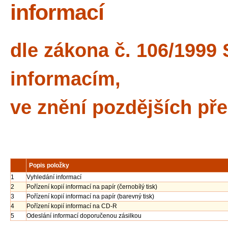
informací
dle zákona č. 106/1999
informacím,
ve znění pozdějších př
Popis položky
1
Vyhledání informací
2
Pořízení kopií informací na papír (černobílý tisk)
3
Pořízení kopií informací na papír (barevný tisk)
4
Pořízení kopií informací na CD-R
5
Odeslání informací doporučenou zásilkou