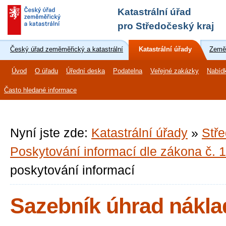
Katastrální úřad
pro Středočeský kraj
Český úřad zeměměřický a katastrální
Katastrální úřady
Zeměm
Úvod
O úřadu
Úřední deska
Podatelna
Veřejné zakázky
Nabíd
Často hledané informace
Nyní jste zde:
Katastrální úřady
»
Stře
Poskytování informací dle zákona č. 
poskytování informací
Sazebník úhrad nákla