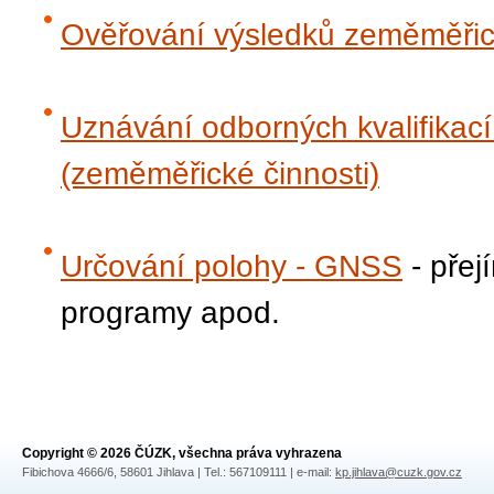
Ověřování výsledků zeměměřick
Uznávání odborných kvalifikací
(zeměměřické činnosti)
Určování polohy - GNSS
- přej
programy apod.
Copyright © 2026 ČÚZK, všechna práva vyhrazena
Fibichova 4666/6, 58601 Jihlava | Tel.: 567109111 | e-mail:
kp.jihlava@cuzk.gov.cz