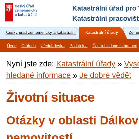
Katastrální úřad pro
Katastrální pracovišt
Český úřad zeměměřický a katastrální
Katastrální úřady
Zeměm
Úvod
O úřadu
Úřední deska
Podatelna
Často hledané informace
Nyní jste zde:
Katastrální úřady
»
Vys
hledané informace
»
Je dobré vědět
Životní situace
Otázky v oblasti Dálkov
nemovitostí