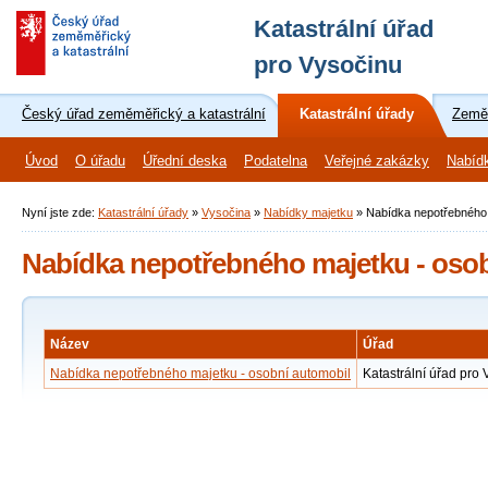
Katastrální úřad
pro Vysočinu
Český úřad zeměměřický a katastrální
Katastrální úřady
Zeměm
Úvod
O úřadu
Úřední deska
Podatelna
Veřejné zakázky
Nabíd
Nyní jste zde:
Katastrální úřady
»
Vysočina
»
Nabídky majetku
»
Nabídka nepotřebného 
Nabídka nepotřebného majetku - oso
Název
Úřad
Nabídka nepotřebného majetku - osobní automobil
Katastrální úřad pro