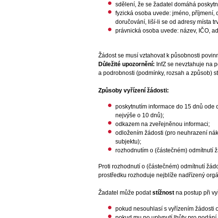
sdělení, že se žadatel domáhá poskytnu
fyzická osoba uvede: jméno, příjmení, 
doručování, liší-li se od adresy místa t
právnická osoba uvede: název, IČO, adre
Žádost se musí vztahovat k působnosti povinn
Důležité upozornění:
InfZ se nevztahuje na p
a podrobnosti (podmínky, rozsah a způsob) st
Způsoby vyřízení žádosti:
poskytnutím informace do 15 dnů ode d
nejvýše o 10 dnů);
odkazem na zveřejněnou informaci;
odložením žádosti (pro neuhrazení nák
subjektu);
rozhodnutím o (částečném) odmítnutí žá
Proti rozhodnutí o (částečném) odmítnutí žá
prostředku rozhoduje nejblíže nadřízený org
Žadatel může podat
stížnost
na postup při vy
pokud nesouhlasí s vyřízením žádosti 
pokud mu po uplynutí lhůty pro podání