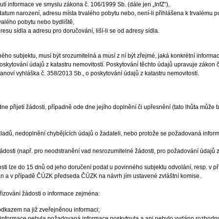
tí informace ve smyslu zákona č. 106/1999 Sb. (dále jen „InfZ“),
datum narození, adresu místa trvalého pobytu nebo, není-li přihlášena k trvalému p
rvalého pobytu nebo bydliště,
su sídla a adresu pro doručování, liší-li se od adresy sídla.
ého subjektu, musí být srozumitelná a musí z ní být zřejmé, jaká konkrétní inform
oskytování údajů z katastru nemovitostí. Poskytování těchto údajů upravuje zákon č
anoví vyhláška č. 358/2013 Sb., o poskytování údajů z katastru nemovitostí.
ne přijetí žádosti, případně ode dne jejího doplnění či upřesnění (tato lhůta můž
ladů, nedoplnění chybějících údajů o žadateli, nebo protože se požadovaná info
dosti (např. pro neodstranění vad nesrozumitelné žádosti, pro požadování údajů z k
dosti lze do 15 dnů od jeho doručení podat u povinného subjektu odvolání, resp.
án a v případě ČÚZK předseda ČÚZK na návrh jím ustavené zvláštní komise.
řizování žádosti o informace zejména:
odkazem na již zveřejněnou informaci;
 informace nebyla požadovaná informace poskytnuta a ani nebylo vydáno rozhodnut