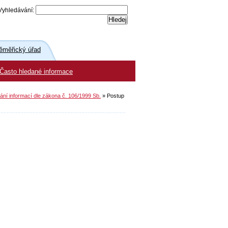
Vyhledávání:
měřický úřad
Často hledané informace
ní informací dle zákona č. 106/1999 Sb.
»
Postup