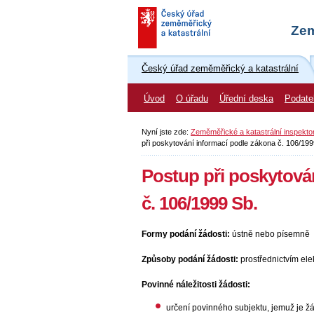
Zem
Český úřad zeměměřický a katastrální
Úvod
O úřadu
Úřední deska
Podate
Nyní jste zde:
Zeměměřické a katastrální inspekto
při poskytování informací podle zákona č. 106/199
Postup při poskytová
č. 106/1999 Sb.
Formy podání žádosti:
ústně nebo písemně
Způsoby podání žádosti:
prostřednictvím ele
Povinné náležitosti žádosti:
určení povinného subjektu, jemuž je ž