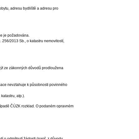
obytu, adresu bydliště a adresu pro
ace je požadována.
. 256/2013 Sb., o katastru nemovitostí,
e být ze zákonných důvodů prodloužena
rmace nevztahuje k působnosti povinného
atastru, atp.).
 v případě ČÚZK rozklad. O podaném opravném
í o odmítnutí žádosti (např. z důvodu