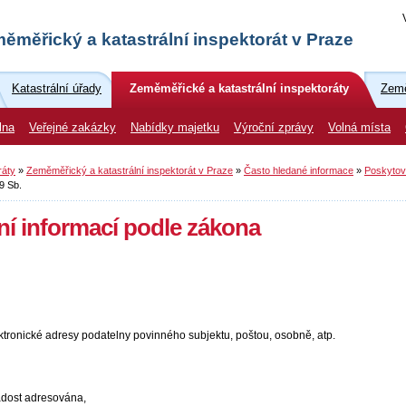
ěměřický a katastrální inspektorát v Praze
Katastrální úřady
Zeměměřické a katastrální inspektoráty
Země
lna
Veřejné zakázky
Nabídky majetku
Výroční zprávy
Volná místa
ráty
»
Zeměměřický a katastrální inspektorát v Praze
»
Často hledané informace
»
Poskytová
9 Sb.
ní informací podle zákona
ktronické adresy podatelny povinného subjektu, poštou, osobně, atp.
ádost adresována,