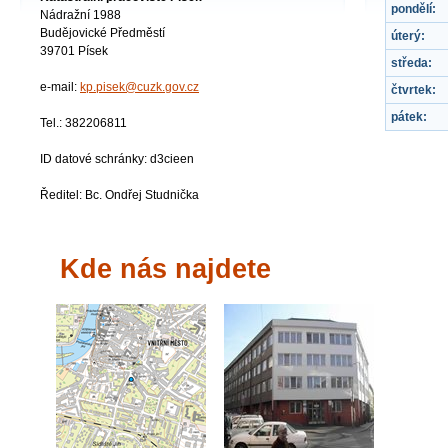
pondělí:
Nádražní 1988
Budějovické Předměstí
úterý:
39701 Písek
středa:
e-mail:
kp.pisek@cuzk.gov.cz
čtvrtek:
pátek:
Tel.: 382206811
ID datové schránky: d3cieen
Ředitel: Bc. Ondřej Studnička
Kde nás najdete