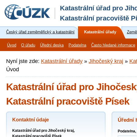
Katastrální úřad pro Jih
Katastrální pracoviště P
Český úřad zeměměřický a katastrální
Katastrální úřady
Zeměm
Úvod
O úřadu
Úřední deska
Podatelna
Často hledané informace
Nyní jste zde:
Katastrální úřady
»
Jihočeský kraj
»
Kat
Úvod
Katastrální úřad pro Jihočeský
Katastrální pracoviště Písek
Kontaktní údaje
Úřední 
Katastrální úřad pro Jihočeský kraj,
Podatelna,
Katastrální pracoviště Písek