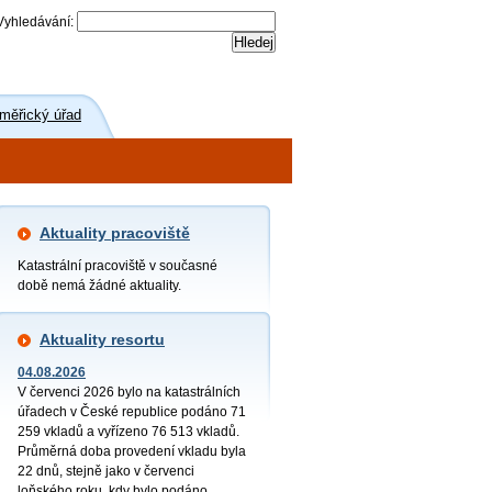
Vyhledávání:
ěřický úřad
Aktuality pracoviště
Katastrální pracoviště v současné
době nemá žádné aktuality.
Aktuality resortu
04.08.2026
V červenci 2026 bylo na katastrálních
úřadech v České republice podáno 71
259 vkladů a vyřízeno 76 513 vkladů.
Průměrná doba provedení vkladu byla
22 dnů, stejně jako v červenci
loňského roku, kdy bylo podáno