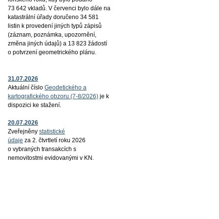
73 642 vkladů. V červenci bylo dále na
katastrální úřady doručeno 34 581
listin k provedení jiných typů zápisů
(záznam, poznámka, upozornění,
změna jiných údajů) a 13 823 žádostí
o potvrzení geometrického plánu.
31.07.2026
Aktuální číslo
Geodetického a
kartografického obzoru (7-8/2026)
je k
dispozici ke stažení.
20.07.2026
Zveřejněny
statistické
údaje
za 2. čtvrtletí roku 2026
o vybraných transakcích s
nemovitostmi evidovanými v KN.