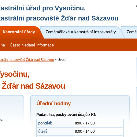
astrální úřad pro Vysočinu,
astrální pracoviště Žďár nad Sázavou
Katastrální úřady
Zeměměřické a katastrální inspektoráty
Zeměm
lna
Často hledané informace
strální pracoviště Žďár nad Sázavou
»
Úvod
Vysočinu,
tě Žďár nad Sázavou
Úřední hodiny
Podatelna, poskytování údajů z KN
ou
pondělí:
8:00 - 17:00
úterý:
8:00 - 14:00