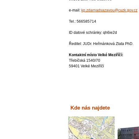
e-mail:
kp.zdarnadsazavou@cuzk.gov.cz
Tel.: 566585714
ID datové schránky: qh6ie2d
Ředitel: JUDr. Heřmánková Zlata PhD.
Kontaktní místo Velké Meziříčí:
Třebíčská 1540/70
59401 Velké Meziříčí
Kde nás najdete