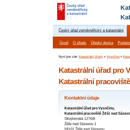
Kat
Kat
Český úřad zeměměřický a katastrální
Úvod
O úřadu
Úřední deska
Podate
Nyní jste zde:
Katastrální úřady
»
Vysočina
»
Kata
Katastrální úřad pro 
Katastrální pracoviš
Kontaktní údaje
Katastrální úřad pro Vysočinu,
Katastrální pracoviště Žďár nad Sázav
Strojírenská 1276/8
Žďár nad Sázavou 1
59101 Žďár nad Sázavou