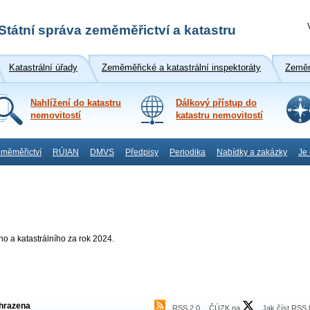
Státní správa zeměměřictví a katastru
Katastrální úřady
Zeměměřické a katastrální inspektoráty
Zeměm
Nahlížení do katastru
Dálkový přístup do
nemovitostí
katastru nemovitostí
měměřictví
RÚIAN
DMVS
Předpisy
Periodika
Nabídky a zakázky
Je
 a katastrálního za rok 2024.
hrazena
RSS 2.0
ČÚZK na
Jak číst RSS 