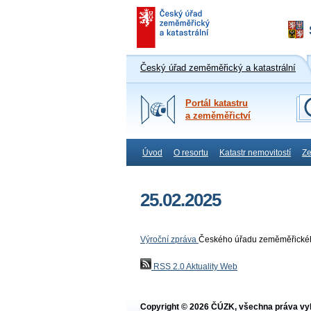
Český úřad zeměměřický a katastrální
Portál katastru
a zeměměřictví
Úvod
O resortu
Katastr nemovitostí
Ze
25.02.2025
Výroční zpráva
Českého úřadu zeměměřického
RSS 2.0 Aktuality Web
Copyright © 2026 ČÚZK, všechna práva vy