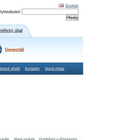
English
Vyhledávání:
ěřický úřad
Geoportál
 dobré vědět
Kontakty
Volná místa
kanály
,
Mapa stránek
Prohlášení o přístupnosti