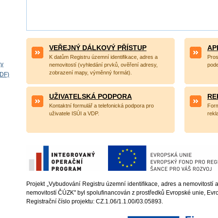
VEŘEJNÝ DÁLKOVÝ PŘÍSTUP
AP
K datům Registru územní identifikace, adres a
Pros
ky
nemovitostí (vyhledání prvků, ověření adresy,
pode
zobrazení mapy, výměnný formát).
PDF)
UŽIVATELSKÁ PODPORA
RE
Kontaktní formulář a telefonická podpora pro
Form
uživatele ISÚI a VDP.
rekl
Projekt „Vybudování Registru územní identifikace, adres a nemovitostí
nemovitostí ČÚZK" byl spolufinancován z prostředků Evropské unie, Evro
Registrační číslo projektu: CZ.1.06/1.1.00/03.05893.