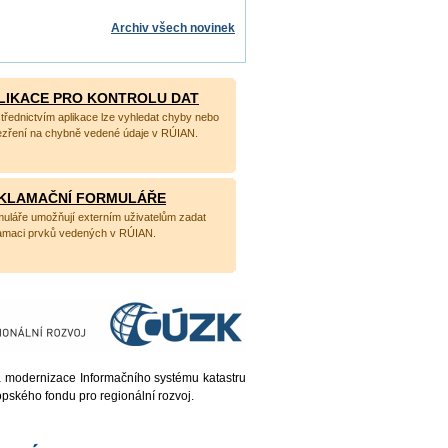
Archiv všech novinek
LIKACE PRO KONTROLU DAT
třednictvím aplikace lze vyhledat chyby nebo
zření na chybně vedené údaje v RÚIAN.
KLAMAČNÍ FORMULÁŘE
uláře umožňují externím uživatelům zadat
amaci prvků vedených v RÚIAN.
 a modernizace Informačního systému katastru
pského fondu pro regionální rozvoj.