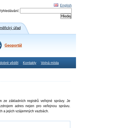
English
Vyhledávání:
ěřický úřad
Geoportál
 dobré vědět
Kontakty
Volná místa
 ze základních registrů veřejné správy. Je
drojem adres nejen pro veřejnou správu.
ch a jejich vzájemných vazbách.