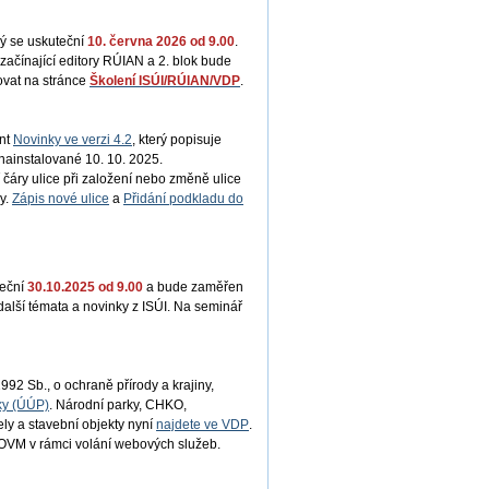
erý se uskuteční
10. června 2026 od 9.00
.
ačínající editory RÚIAN a 2. blok bude
ovat na stránce
Školení ISÚI/RÚIAN/VDP
.
nt
Novinky ve verzi 4.2
, který popisuje
nainstalované 10. 10. 2025.
í čáry ulice při založení nebo změně ulice
y.
Zápis nové ulice
a
Přidání podkladu do
teční
30.10.2025 od 9.00
a bude zaměřen
 další témata a novinky z ISÚI. Na seminář
992 Sb., o ochraně přírody a krajiny,
ky (ÚÚP)
. Národní parky, CHKO,
ly a stavební objekty nyní
najdete ve VDP
.
 OVM v rámci volání webových služeb.