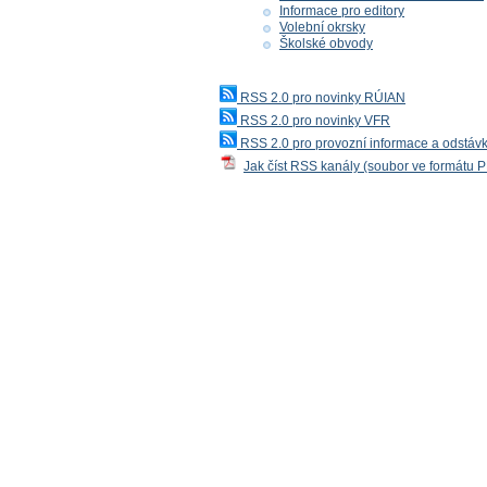
Informace pro editory
Volební okrsky
Školské obvody
RSS 2.0 pro novinky RÚIAN
RSS 2.0 pro novinky VFR
RSS 2.0 pro provozní informace a odstáv
Jak číst RSS kanály (soubor ve formátu 