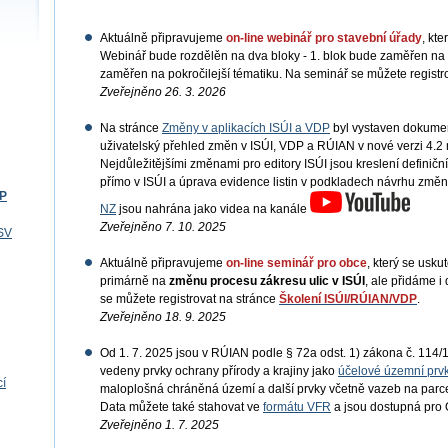
Aktuálně připravujeme
on-line webinář pro stavební úřady
, kt
Webinář bude rozdělěn na dva bloky - 1. blok bude zaměřen na z
zaměřen na pokročilejší tématiku. Na seminář se můžete registr
Zveřejněno 26. 3. 2026
Na stránce
Změny v aplikacích ISÚI a VDP
byl vystaven dokume
uživatelský přehled změn v ISÚI, VDP a RÚIAN v nové verzi 4.2 
Nejdůležitějšími změnami pro editory ISÚI jsou kreslení definičn
přímo v ISÚI a úprava evidence listin v podkladech návrhu změn
DP
NZ
jsou nahrána jako videa na kanále
Zveřejněno 7. 10. 2025
CSV
Aktuálně připravujeme
on-line seminář pro obce
, který se usku
primárně na
změnu procesu zákresu ulic v ISÚI
, ale přidáme i
se můžete registrovat na stránce
Školení ISÚI/RÚIAN/VDP
.
Zveřejněno 18. 9. 2025
Od 1. 7. 2025 jsou v RÚIAN podle § 72a odst. 1) zákona č. 114/1
vedeny prvky ochrany přírody a krajiny jako
účelové územní prv
cí
maloplošná chráněná území a další prvky včetně vazeb na parce
Data můžete také stahovat ve
formátu VFR
a jsou dostupná pro
Zveřejněno 1. 7. 2025