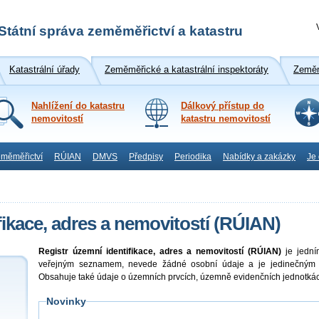
Státní správa zeměměřictví a katastru
Katastrální úřady
Zeměměřické a katastrální inspektoráty
Zeměm
Nahlížení do katastru
Dálkový přístup do
nemovitostí
katastru nemovitostí
měměřictví
RÚIAN
DMVS
Předpisy
Periodika
Nabídky a zakázky
Je
fikace, adres a nemovitostí (RÚIAN)
Registr územní identifikace, adres a nemovitostí (RÚIAN)
je jedním
veřejným seznamem, nevede žádné osobní údaje a je jedinečným z
Obsahuje také údaje o územních prvcích, územně evidenčních jednotká
Novinky