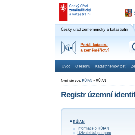
Český úřad zeměměřický a katastrální
Portál katastru
a zeměměřictví
Úvod
O resortu
Katastr nemovitostí
Ze
Nyní jste zde:
RÚIAN
»
RÚIAN
Registr územní identi
RÚIAN
Informace o RÚIAN
Uživatelská podpora