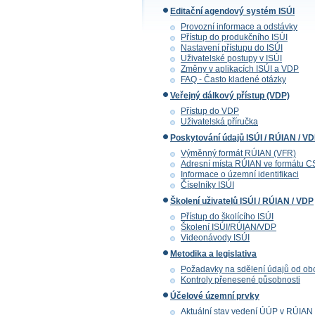
Editační agendový systém ISÚI
Provozní informace a odstávky
Přístup do produkčního ISÚI
Nastavení přístupu do ISÚI
Uživatelské postupy v ISÚI
Změny v aplikacích ISÚI a VDP
FAQ - Často kladené otázky
Veřejný dálkový přístup (VDP)
Přístup do VDP
Uživatelská příručka
Poskytování údajů ISÚI / RÚIAN / V
Výměnný formát RÚIAN (VFR)
Adresní místa RÚIAN ve formátu 
Informace o územní identifikaci
Číselníky ISÚI
Školení uživatelů ISÚI / RÚIAN / VDP
Přístup do školícího ISÚI
Školení ISÚI/RÚIAN/VDP
Videonávody ISÚI
Metodika a legislativa
Požadavky na sdělení údajů od ob
Kontroly přenesené působnosti
Účelové územní prvky
Aktuální stav vedení ÚÚP v RÚIAN