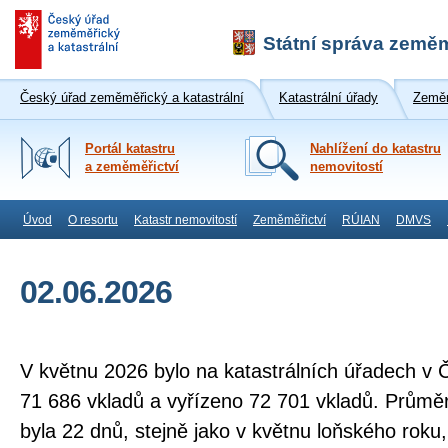
Státní správa zeměm
Český úřad zeměměřický a katastrální
Katastrální úřady
Zeměm
Portál katastru
Nahlížení do katastru
a zeměměřictví
nemovitostí
Úvod
O resortu
Katastr nemovitostí
Zeměměřictví
RÚIAN
DMVS
02.06.2026
V květnu 2026 bylo na katastrálních úřadech v 
71 686 vkladů a vyřízeno 72 701 vkladů. Průmě
byla 22 dnů, stejně jako v květnu loňského roku