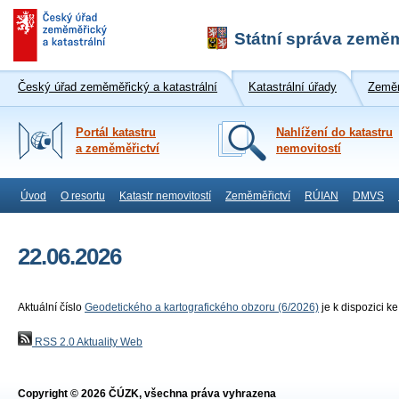
Státní správa zeměm
Český úřad zeměměřický a katastrální
Katastrální úřady
Zeměm
Portál katastru
Nahlížení do katastru
a zeměměřictví
nemovitostí
Úvod
O resortu
Katastr nemovitostí
Zeměměřictví
RÚIAN
DMVS
22.06.2026
Aktuální číslo
Geodetického a kartografického obzoru (6/2026)
je k dispozici ke
RSS 2.0 Aktuality Web
Copyright © 2026 ČÚZK, všechna práva vyhrazena