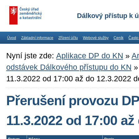
Dálkový přístup k 
Úvod
Základní informace
Zřízení účtu
Webové služby
Ceník
Často
Nyní jste zde:
Aplikace DP do KN
»
Ar
odstávek Dálkového přístupu do KN
11.3.2022 od 17:00 až do 12.3.2022 d
Přerušení provozu D
11.3.2022 od 17:00 až