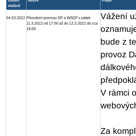
Datum
Název
Popis
vložení
Vážení už
04.03.2022
Přerušení provozu DP a WSDP v pátek
11.3.2022 od 17:00 až do 12.3.2022 do cca
oznamuje
18:00.
bude z t
provoz D
dálkovéh
předpokl
V rámci 
webových
Za kompl