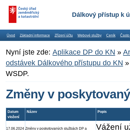
Dálkový přístup k 
Úvod
Základní informace
Zřízení účtu
Webové služby
Ceník
Často
Nyní jste zde:
Aplikace DP do KN
»
Ar
odstávek Dálkového přístupu do KN
WSDP.
Změny v poskytovaný
Datum
Název
Popis
vložení
Vážení už
17.06.2024
Změny v poskytovaných službách DP a