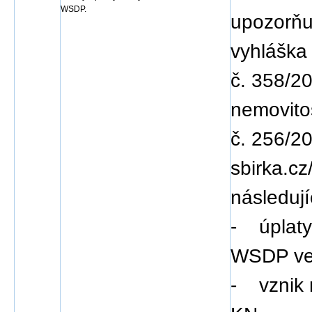
WSDP.
upozorňu
vyhláška
č. 358/20
nemovitos
č. 256/20
sbirka.c
následujíc
- úplaty
WSDP ve
- vznik 