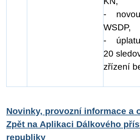
KN,
- novou 
WSDP,
- úplatu
20 sledov
zřízení b
Novinky, provozní informace a 
Zpět na Aplikaci Dálkového pří
republiky