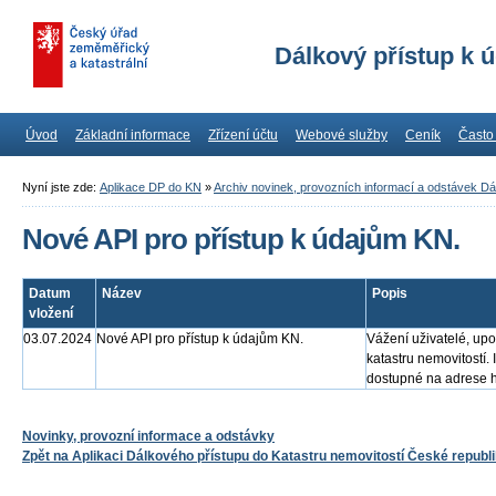
Dálkový přístup k 
Úvod
Základní informace
Zřízení účtu
Webové služby
Ceník
Často
Nyní jste zde:
Aplikace DP do KN
»
Archiv novinek, provozních informací a odstávek D
Nové API pro přístup k údajům KN.
Datum
Název
Popis
vložení
03.07.2024
Nové API pro přístup k údajům KN.
Vážení uživatelé, up
katastru nemovitostí.
dostupné na adrese ht
Novinky, provozní informace a odstávky
Zpět na Aplikaci Dálkového přístupu do Katastru nemovitostí České republ