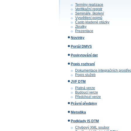
Termíny realizace
Verifikační registr
Semináře, školení
Vysvětlení pojmů
Často kladené otázky
Zkratky
Prezentace
Novinky
Portál DMVS
Poskytování dat
Popis rozhraní
Dokumentace integračních prostře
Popis služeb
JVF DTM
Platná verze
Budoucí verze
Předchozí verze
Právní předpisy
Metodika
Podklady IS DTM
Chybový XML soubor