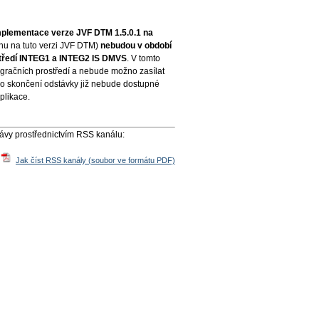
mplementace verze JVF DTM 1.5.0.1 na
hu na tuto verzi JVF DTM)
nebudou v období
středí INTEG1 a INTEG2 IS DMVS
. V tomto
račních prostředí a nebude možno zasílat
o skončení odstávky již nebude dostupné
plikace.
rávy prostřednictvím RSS kanálu:
Jak číst RSS kanály (soubor ve formátu PDF)