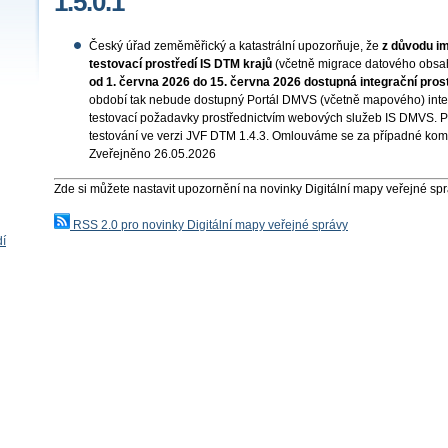
1.5.0.1
Český úřad zeměměřický a katastrální upozorňuje, že
z důvodu i
testovací prostředí IS DTM krajů
(včetně migrace datového obsa
od 1. června 2026 do 15. června 2026 dostupná integrační pro
období tak nebude dostupný Portál DMVS (včetně mapového) integ
testovací požadavky prostřednictvím webových služeb IS DMVS. P
testování ve verzi JVF DTM 1.4.3. Omlouváme se za případné kom
Zveřejněno 26.05.2026
Zde si můžete nastavit upozornění na novinky Digitální mapy veřejné sp
RSS 2.0 pro novinky Digitální mapy veřejné správy
dí