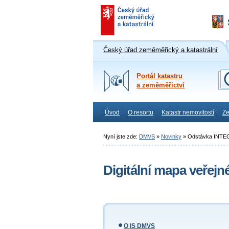
Český úřad zeměměřický a katastrální
Portál katastru
a zeměměřictví
Úvod
O resortu
Katastr nemovitostí
Ze
Nyní jste zde:
DMVS
»
Novinky
»
Odstávka INTEG
Digitální mapa veřejn
O IS DMVS