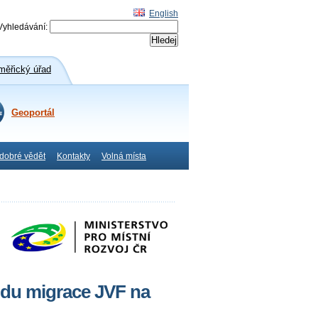
English
Vyhledávání:
ěřický úřad
Geoportál
 dobré vědět
Kontakty
Volná místa
du migrace JVF na