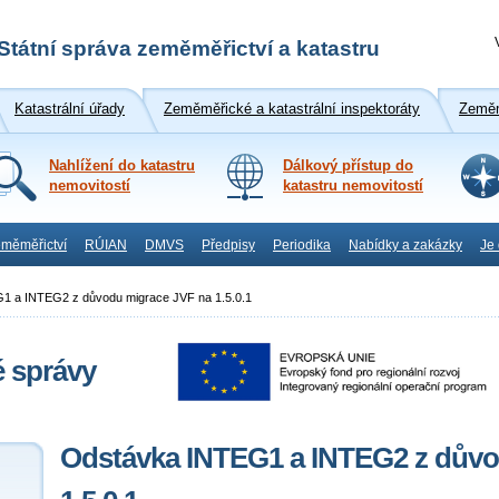
Státní správa zeměměřictví a katastru
Katastrální úřady
Zeměměřické a katastrální inspektoráty
Zeměm
Nahlížení do katastru
Dálkový přístup do
nemovitostí
katastru nemovitostí
měměřictví
RÚIAN
DMVS
Předpisy
Periodika
Nabídky a zakázky
Je
1 a INTEG2 z důvodu migrace JVF na 1.5.0.1
é správy
Odstávka INTEG1 a INTEG2 z důvo