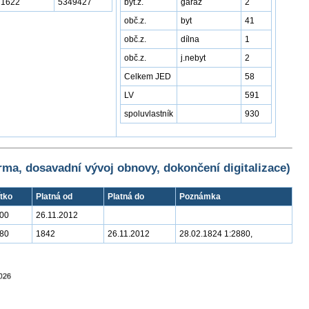
1622
5349427
byt.z.
garáž
2
obč.z.
byt
41
obč.z.
dílna
1
obč.z.
j.nebyt
2
Celkem JED
58
LV
591
spoluvlastník
930
rma, dosavadní vývoj obnovy, dokončení digitalizace)
tko
Platná od
Platná do
Poznámka
000
26.11.2012
880
1842
26.11.2012
28.02.1824 1:2880,