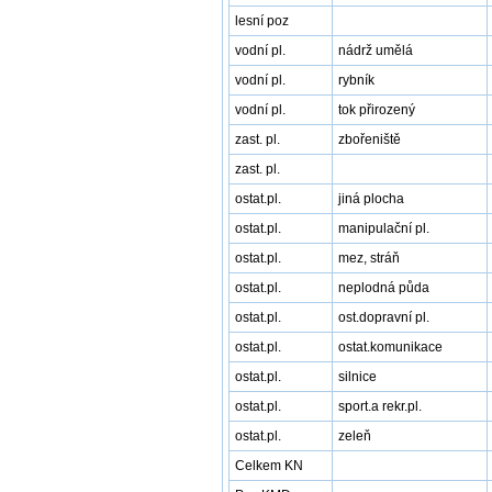
lesní poz
vodní pl.
nádrž umělá
vodní pl.
rybník
vodní pl.
tok přirozený
zast. pl.
zbořeniště
zast. pl.
ostat.pl.
jiná plocha
ostat.pl.
manipulační pl.
ostat.pl.
mez, stráň
ostat.pl.
neplodná půda
ostat.pl.
ost.dopravní pl.
ostat.pl.
ostat.komunikace
ostat.pl.
silnice
ostat.pl.
sport.a rekr.pl.
ostat.pl.
zeleň
Celkem KN