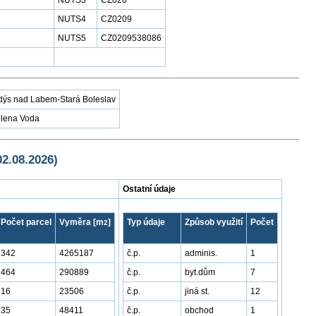
NUTS3
CZ020
NUTS4
CZ0209
NUTS5
CZ0209538086
dýs nad Labem-Stará Boleslav
olena Voda
02.08.2026)
Ostatní údaje
Počet parcel
Vyměra [m
]
Typ údaje
Způsob využití
Počet
2
342
4265187
č.p.
adminis.
1
464
290889
č.p.
byt.dům
7
16
23506
č.p.
jiná st.
12
35
48411
č.p.
obchod
1