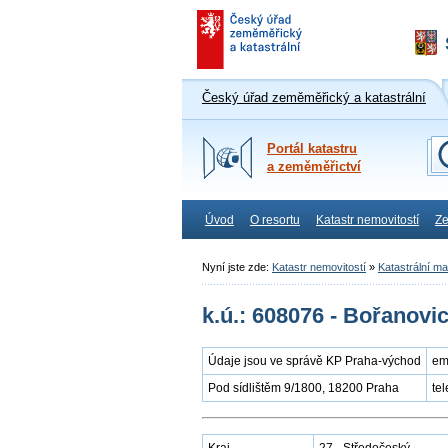
Český úřad zeměměřický a katastrální
Portál katastru
a zeměměřictví
Úvod
O resortu
Katastr nemovitostí
Ze
Nyní jste zde:
Katastr nemovitostí
»
Katastrální m
k.ú.: 608076 - Bořanovi
Údaje jsou ve správě KP Praha-východ
em
Pod sídlištěm 9/1800, 18200 Praha
te