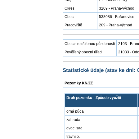
Kraj
27 - Středočeský
Okres
3209 - Praha-východ
Obec
538086 - Bořanovice
Pracoviště
209 - Praha-východ
Obec s rozšířenou působností
2103 - Bran
Pověřený obecní úřad
21033 - Od
Statistické údaje (stav ke dni: 
Pozemky KN/ZE
Druh pozemku
Způsob využití
orná půda
zahrada
ovoc. sad
travní p.