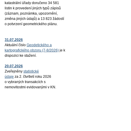
katastrální úřady doručeno 34 581
listin k provedení jiných typů zápisů
(záznam, poznámka, upozornění,
změna jiných údajů) a 13 823 žádostí
o potvrzení geometrického plánu.
31.07.2026
Aktuální číslo
Geodetického a
kartografického obzoru (7-8/2026)
je k
dispozici ke stažení.
20.07.2026
Zveřejněny
statistické
údaje
za 2. čtvrtletí roku 2026
o vybraných transakcích s
nemovitostmi evidovanými v KN.