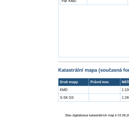
Par. KMD
Katastrální mapa (současná fo
Druh mapy
Právní moc
Měří
KMD
1:1
S-SK GS
1:2