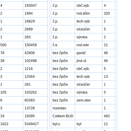
4
193047
č.p.
obč.vyb.
4
2
1994
č.p.
rod.dům
320
1
16829
č.p.
tech.vyb
1
2
2689
č.p.
víceúčel
5
1
283
č.p.
výroba
2
500
150459
č.e.
rod.rekr
21
78
42806
bez čp/če
garáž
46
38
102498
bez čp/če
jiná st.
46
2
1216
bez čp/če
obč.vyb.
5
3
12564
bez čp/če
tech.vyb
13
1
281
bez čp/če
víceúčel
1
105
103262
bez čp/če
výroba
5
6
60383
bez čp/če
zem.stav
1
3
13728
rozestav.
1
19
19395
Celkem BUD
492
1622
5349427
byt.z.
byt
12