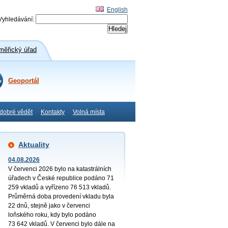
English
Vyhledávání:
ěřický úřad
Geoportál
 dobré vědět
Kontakty
Volná místa
Aktuality
04.08.2026
V červenci 2026 bylo na katastrálních
úřadech v České republice podáno 71
259 vkladů a vyřízeno 76 513 vkladů.
Průměrná doba provedení vkladu byla
22 dnů, stejně jako v červenci
loňského roku, kdy bylo podáno
73 642 vkladů. V červenci bylo dále na