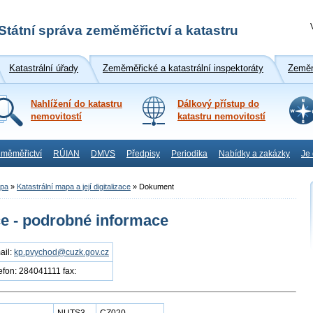
Státní správa zeměměřictví a katastru
Katastrální úřady
Zeměměřické a katastrální inspektoráty
Zeměm
Nahlížení do katastru
Dálkový přístup do
nemovitostí
katastru nemovitostí
měměřictví
RÚIAN
DMVS
Předpisy
Periodika
Nabídky a zakázky
Je
apa
»
Katastrální mapa a její digitalizace
»
Dokument
ce - podrobné informace
ail:
kp.pvychod@cuzk.gov.cz
lefon: 284041111 fax: