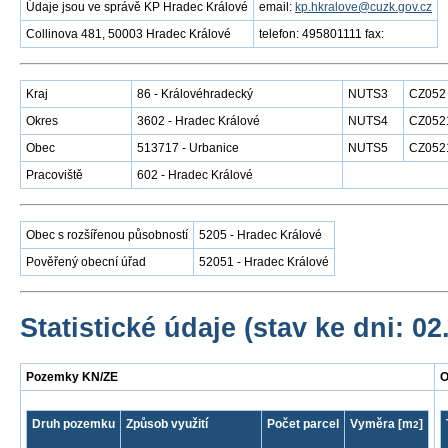
Údaje jsou ve správě KP Hradec Králové
email:
kp.hkralove@cuzk.gov.cz
Collinova 481, 50003 Hradec Králové
telefon: 495801111 fax:
Kraj
86 - Královéhradecký
NUTS3
CZ052
Okres
3602 - Hradec Králové
NUTS4
CZ052
Obec
513717 - Urbanice
NUTS5
CZ052
Pracoviště
602 - Hradec Králové
Obec s rozšířenou působností
5205 - Hradec Králové
Pověřený obecní úřad
52051 - Hradec Králové
Statistické údaje (stav ke dni: 02
Pozemky KN/ZE
O
Druh pozemku
Způsob využití
Počet parcel
Vyměra [m
]
2