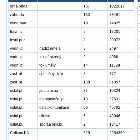
orná půda
157
1822017
zahrada
133
88491
ovoc. sad
19
74825
travní p.
9
17201
lesní poz
8
30073
vodní pl.
nádrž umělá
3
2497
vodní pl.
tok přirozený
9
4968
vodní pl.
tok umělý
14
11529
zast. pl.
společný dvůr
3
772
zast. pl.
158
61857
ostat.pl.
jiná plocha
31
10324
ostat.pl.
manipulační pl.
13
27631
ostat.pl.
ostat.komunikace
56
45702
ostat.pl.
silnice
5
43046
ostat.pl.
sport.a rekr.pl.
2
13417
Celkem KN
620
2254350