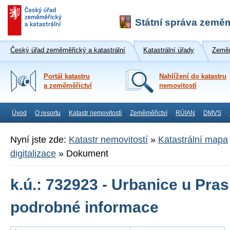
Státní správa zeměm
Český úřad zeměměřický a katastrální
Katastrální úřady
Zeměm
Portál katastru
Nahlížení do katastru
a zeměměřictví
nemovitostí
Úvod
O resortu
Katastr nemovitostí
Zeměměřictví
RÚIAN
DMVS
Nyní jste zde:
Katastr nemovitostí
»
Katastrální mapa
digitalizace
»
Dokument
k.ú.: 732923 - Urbanice u Pra
podrobné informace