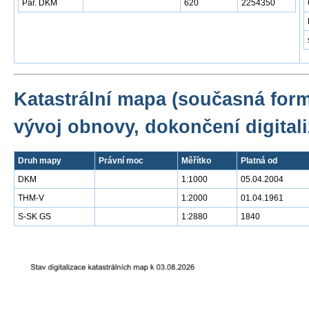
Par. DKM
620
2254350
Katastrální mapa (současná for
vývoj obnovy, dokončení digitali
Druh mapy
Právní moc
Měřítko
Platná od
DKM
1:1000
05.04.2004
THM-V
1:2000
01.04.1961
S-SK GS
1:2880
1840