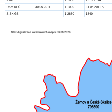
KMD
1:1000
11.02.2014
DKM-KPÚ
30.05.2011
1:1000
31.05.2011
*)
S-SK GS
1:2880
1840