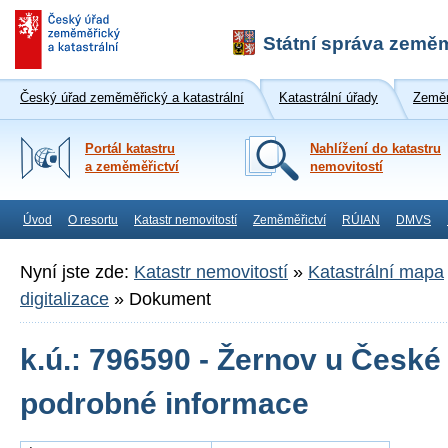
Státní správa zeměm
Český úřad zeměměřický a katastrální
Katastrální úřady
Zeměm
Portál katastru
Nahlížení do katastru
a zeměměřictví
nemovitostí
Úvod
O resortu
Katastr nemovitostí
Zeměměřictví
RÚIAN
DMVS
Nyní jste zde:
Katastr nemovitostí
»
Katastrální mapa
digitalizace
»
Dokument
k.ú.: 796590 - Žernov u České 
podrobné informace