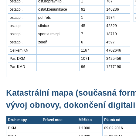
ostat.pl.
ost.dopravní pl.
1
787
ostat.pl.
ostat.komunikace
92
146236
ostat.pl.
pohřeb.
1
1974
ostat.pl.
silnice
45
42329
ostat.pl.
sport.a rekr.pl.
7
18719
ostat.pl.
zeleň
6
4597
Celkem KN
1167
4702646
Par. DKM
1071
3425456
Par. KMD
96
1277190
Katastrální mapa (současná for
vývoj obnovy, dokončení digitali
Druh mapy
Právní moc
Měřítko
Platná od
DKM
1:1000
09.02.2016