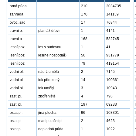
orná půda
210
2034735
zahrada
170
141139
ovoc. sad
17
76844
travní p.
plantáž dřevin
1
4141
travní p.
168
582745
lesní poz
les s budovou
1
41
lesní poz
les(ne hospodář)
50
931779
lesní poz
79
419154
vodní pl.
nádrž umělá
2
7145
vodní pl.
tok přirozený
14
100361
vodní pl.
tok umělý
3
10943
zast. pl.
zbořeniště
4
798
zast. pl.
197
69233
ostat.pl.
jiná plocha
96
103301
ostat.pl.
manipulační pl.
2
4623
ostat.pl.
neplodná půda
1
1022