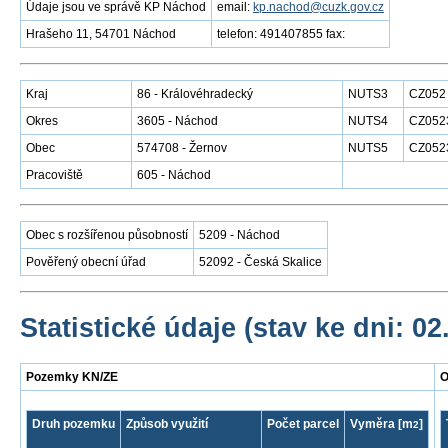
Údaje jsou ve správě KP Náchod
email:
kp.nachod@cuzk.gov.cz
Hrašeho 11, 54701 Náchod
telefon: 491407855 fax:
Kraj
86 - Královéhradecký
NUTS3
CZ052
Okres
3605 - Náchod
NUTS4
CZ052
Obec
574708 - Žernov
NUTS5
CZ052
Pracoviště
605 - Náchod
Obec s rozšířenou působností
5209 - Náchod
Pověřený obecní úřad
52092 - Česká Skalice
Statistické údaje (stav ke dni: 02
Pozemky KN/ZE
O
Druh pozemku
Způsob využití
Počet parcel
Vyměra [m
]
2