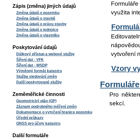
Formuláře 
Zápis (změna) jiných údajů
využita int
Změna údajů o pozemku
Změna údajů o stavbě
Změna údajů o právu stavby
Formulá
Změna údajů o jednotce
Změna údajů o vlastníku
Editovatel
nápovědou
Poskytování údajů
vytvoření 
Dálkový přístup a webové služby
Šíření dat - VFK
Šíření dat - WSDP
Vzory v
Výměnný formát katastru
Služba sledování změn
Další poskytované služby
Formuláře 
Pro někter
Zeměměřické činnosti
Geometrický plán (GP)
sekcí.
Záznam podrobného měření změn
Dokumentace o vytyčení hranice pozemku
Úřední průkazy
GNSS pro účely katastru
Další formuláře