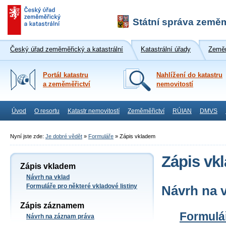
Státní správa zeměm
Český úřad zeměměřický a katastrální
Katastrální úřady
Zeměm
Portál katastru
Nahlížení do katastru
a zeměměřictví
nemovitostí
Úvod
O resortu
Katastr nemovitostí
Zeměměřictví
RÚIAN
DMVS
Nyní jste zde:
Je dobré vědět
»
Formuláře
»
Zápis vkladem
Zápis vk
Zápis vkladem
Návrh na vklad
Formuláře pro některé vkladové listiny
Návrh na 
Zápis záznamem
Formulá
Návrh na záznam práva