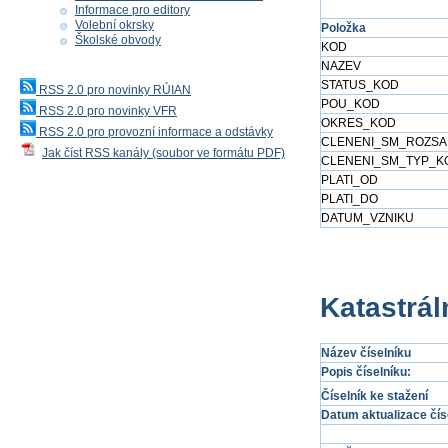
Informace pro editory
Volební okrsky
Položka
Školské obvody
KOD
NAZEV
STATUS_KOD
RSS 2.0 pro novinky RÚIAN
POU_KOD
RSS 2.0 pro novinky VFR
OKRES_KOD
RSS 2.0 pro provozní informace a odstávky
CLENENI_SM_ROZS
Jak číst RSS kanály (soubor ve formátu PDF)
CLENENI_SM_TYP_K
PLATI_OD
PLATI_DO
DATUM_VZNIKU
Katastrál
Název číselníku
Popis číselníku:
Číselník ke stažení
Datum aktualizace čís