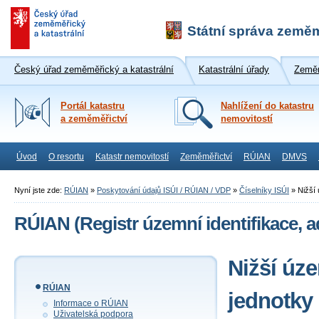
Státní správa zeměm
Český úřad zeměměřický a katastrální
Katastrální úřady
Zeměm
Portál katastru
Nahlížení do katastru
a zeměměřictví
nemovitostí
Úvod
O resortu
Katastr nemovitostí
Zeměměřictví
RÚIAN
DMVS
Nyní jste zde:
RÚIAN
»
Poskytování údajů ISÚI / RÚIAN / VDP
»
Číselníky ISÚI
»
Nižší
RÚIAN (Registr územní identifikace, a
Nižší úz
RÚIAN
jednotky
Informace o RÚIAN
Uživatelská podpora