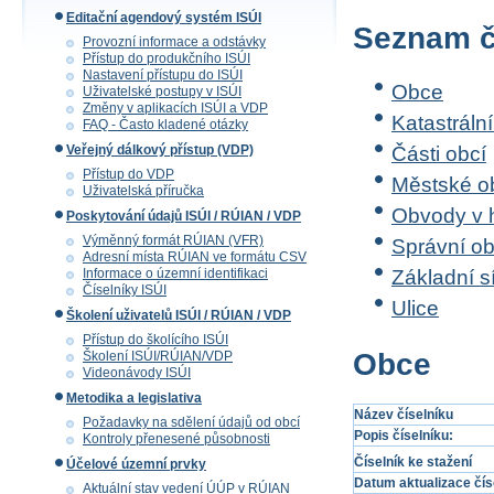
Editační agendový systém ISÚI
Seznam č
Provozní informace a odstávky
Přístup do produkčního ISÚI
Nastavení přístupu do ISÚI
Obce
Uživatelské postupy v ISÚI
Změny v aplikacích ISÚI a VDP
Katastráln
FAQ - Často kladené otázky
Veřejný dálkový přístup (VDP)
Části obcí
Přístup do VDP
Městské o
Uživatelská příručka
Obvody v 
Poskytování údajů ISÚI / RÚIAN / VDP
Výměnný formát RÚIAN (VFR)
Správní o
Adresní místa RÚIAN ve formátu CSV
Informace o územní identifikaci
Základní s
Číselníky ISÚI
Ulice
Školení uživatelů ISÚI / RÚIAN / VDP
Přístup do školícího ISÚI
Obce
Školení ISÚI/RÚIAN/VDP
Videonávody ISÚI
Metodika a legislativa
Název číselníku
Požadavky na sdělení údajů od obcí
Popis číselníku:
Kontroly přenesené působnosti
Číselník ke stažení
Účelové územní prvky
Datum aktualizace čís
Aktuální stav vedení ÚÚP v RÚIAN