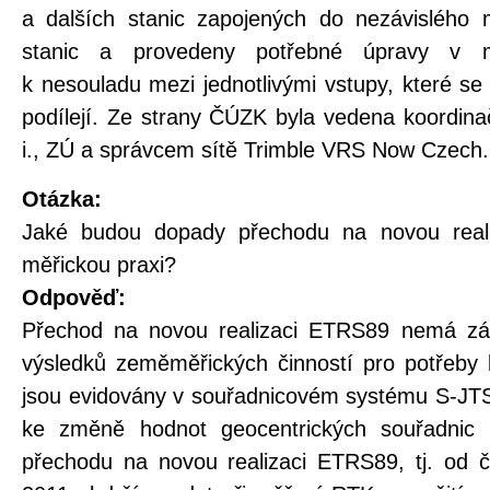
a dalších stanic zapojených do nezávislého 
stanic a provedeny potřebné úpravy v m
k nesouladu mezi jednotlivými vstupy, které 
podílejí. Ze strany ČÚZK byla vedena koordina
i., ZÚ a správcem sítě Trimble VRS Now Czech.
Otázka:
Jaké budou dopady přechodu na novou real
měřickou praxi?
Odpověď:
Přechod na novou realizaci ETRS89 nemá zás
výsledků zeměměřických činností pro potřeby k
jsou evidovány v souřadnicovém systému S-JTS
ke změně hodnot geocentrických souřadnic
přechodu na novou realizaci ETRS89, tj. od 