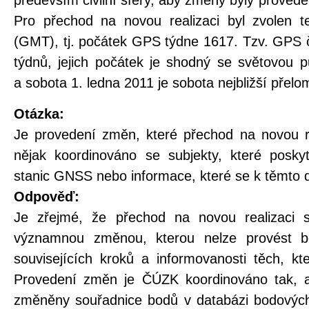
především civilní sféry, aby změny byly provede
Pro přechod na novou realizaci byl zvolen t
(GMT), tj. počátek GPS týdne 1617. Tzv. GPS 
týdnů, jejich počátek je shodný se světovou p
a sobota 1. ledna 2011 je sobota nejbližší přelo
Otázka:
Je provedení změn, které přechod na novou r
nějak koordinováno se subjekty, které posky
stanic GNSS nebo informace, které se k těmto 
Odpověď:
Je zřejmé, že přechod na novou realizaci
významnou změnou, kterou nelze provést b
souvisejících kroků a informovanosti těch, k
Provedení změn je ČÚZK koordinováno tak, a
změněny souřadnice bodů v databázi bodových