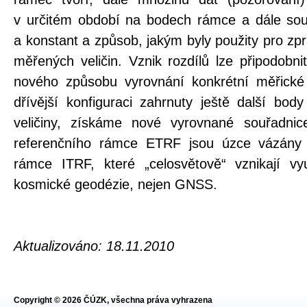
v určitém období na bodech rámce a dále so
a konstant a způsob, jakým byly použity pro zp
měřených veličin. Vznik rozdílů lze připodobni
nového způsobu vyrovnání konkrétní měřické s
dřívější konfiguraci zahrnuty ještě další bo
veličiny, získáme nové vyrovnané souřadnic
referenčního rámce ETRF jsou úzce vázány n
rámce ITRF, které „celosvětově“ vznikají vy
kosmické geodézie, nejen GNSS.
Aktualizováno: 18.11.2010
Copyright © 2026 ČÚZK, všechna práva vyhrazena