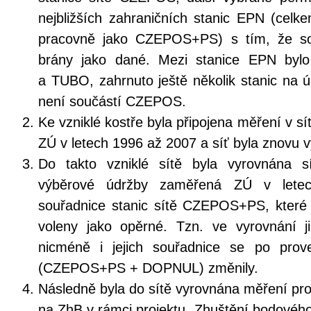
nejbližších zahraničních stanic EPN (cel
pracovně jako CZEPOS+PS) s tím, že so
brány jako dané. Mezi stanice EPN byl
a TUBO, zahrnuto ještě několik stanic na 
není součástí CZEPOS.
Ke vzniklé kostře byla připojena měření v 
ZÚ v letech 1996 až 2007 a síť byla znovu 
Do takto vzniklé sítě byla vyrovnána s
výběrové údržby zaměřená ZÚ v lete
souřadnice stanic sítě CZEPOS+PS, které 
voleny jako opěrné. Tzn. ve vyrovnání 
nicméně i jejich souřadnice se po prov
(CZEPOS+PS + DOPNUL) změnily.
Následně byla do sítě vyrovnána měření pro
na ZhB v rámci projektu „Zhuštění bodového