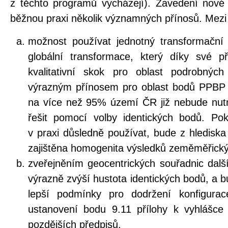
z těchto programů vycházejí). Zavedení nov
běžnou praxi několik významných přínosů. Mezi 
možnost používat jednotný transformačn
globální transformace, který díky své př
kvalitativní skok pro oblast podrobnýc
výrazným přínosem pro oblast bodů PPBP
na více než 95% území ČR již nebude nut
řešit pomocí volby identických bodů. P
v praxi důsledně používat, bude z hledisk
zajištěna homogenita výsledků zeměměřický
zveřejněním geocentrických souřadnic další
výrazně zvýší hustota identických bodů, a 
lepší podmínky pro dodržení konfigurac
ustanovení bodu 9.11 přílohy k vyhlášce
pozdějších předpisů.