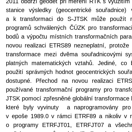
2011 obdrží geodet při měření RTK s využitím
stanice výsledky (geocentrické souřadnice)
a k transformaci do S-JTSK může použít n
programů schválených ČÚZK pro transformaci
bodů a výpočtu místních transformačních para
novou realizaci ETRS89 nezneplatní, protože 
transformace mezi dvěma souřadnicovými s
platných matematických vztahů. Jediné, co b
použití správných hodnot geocentrických souř
dostupné. Přechod na novou realizaci ETRS
používané transformační programy pro trans
JTSK pomocí zpřesněné globální transformace b
které byly vyvinuty a naprogramovány pro
v epoše 1989.0 v rámci ETRF89 a nikoliv v 
o programy ETRFJT01, ETRFJT07 a všechny 