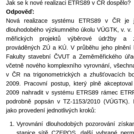
Jak se k nové realizaci ETRS89 v ČR dospělo?
Odpověď:
Nová realizace systému ETRS89 v ČR je j
dlouhodobého výzkumného úkolu VÚGTK, v. v. i
měřických projektů výběrové údržby a 
prováděných ZÚ a KÚ. V průběhu jeho plnění
Fakulty stavební ČVUT a Zeměměřického úřa
včetně nového komplexního vyrovnání, všech
v ČR na trigonometrických a zhušťovacích b
2009. Pracovní postup, který plně akceptova
2009 nahradit v systému ETRS89 rámec ETR
podrobně popsán v TZ-1153/2010 (VÚGTK). P
jako provedení jednotlivých kroků:
Vyrovnání dlouhodobých pozorování získaný
stanice sítě CZEPOS, další vybrané per