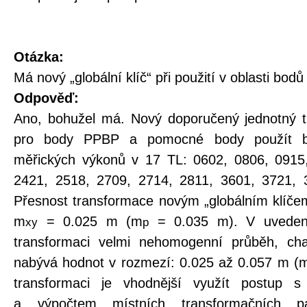
Otázka:
Má nový „globální klíč“ při použití v oblasti b
Odpověď:
Ano, bohužel má. Nový doporučený jednotný t
pro body PPBP a pomocné body použít be
měřických výkonů v 17 TL: 0602, 0806, 0915
2421, 2518, 2709, 2714, 2811, 3601, 3721, 
Přesnost transformace novým „globálním klíčem
m
= 0.025 m (m
= 0.035 m). V uveden
xy
p
transformaci velmi nehomogenní průběh, char
nabývá hodnot v rozmezí: 0.025 až 0.057 m (
transformaci je vhodnější využít postup s
a výpočtem místních transformačních p