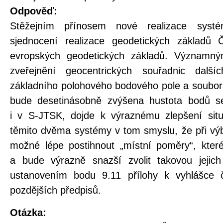
Odpověď:
Stěžejním přínosem nové realizace syst
sjednocení realizace geodetických základů 
evropských geodetických základů. Významn
zveřejnění geocentrických souřadnic dalš
základního polohového bodového pole a soubor
bude desetinásobně zvýšena hustota bodů 
i v S-JTSK, dojde k výraznému zlepšení situ
těmito dvěma systémy v tom smyslu, že při vý
možné lépe postihnout „místní poměry“, které 
a bude výrazně snazší zvolit takovou jejich 
ustanovením bodu 9.11 přílohy k vyhlášce 
pozdějších předpisů.
Otázka: