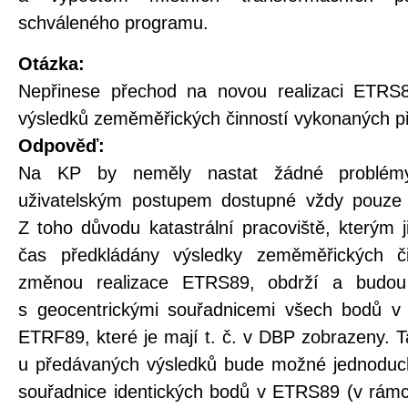
schváleného programu.
Otázka:
Nepřinese přechod na novou realizaci ETRS8
výsledků zeměměřických činností vykonaných p
Odpověď:
Na KP by neměly nastat žádné problé
uživatelským postupem dostupné vždy pouze 
Z toho důvodu katastrální pracoviště, kterým 
čas předkládány výsledky zeměměřických č
změnou realizace ETRS89, obdrží a budou 
s geocentrickými souřadnicemi všech bodů 
ETRF89, které je mají t. č. v DBP zobrazeny. 
u předávaných výsledků bude možné jednoduc
souřadnice identických bodů v ETRS89 (v rámc