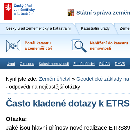
Státní správa zeměm
Český úřad zeměměřický a katastrální
Katastrální úřady
Zeměm
Portál katastru
Nahlížení do katastru
a zeměměřictví
nemovitostí
Úvod
O resortu
Katastr nemovitostí
Zeměměřictví
RÚIAN
DMVS
Nyní jste zde:
Zeměměřictví
»
Geodetické základy n
- odpovědi na nejčastější otázky
Často kladené dotazy k ETRS
Otázka:
Jaké jsou hlavní přínosy nové realizace ETRS8