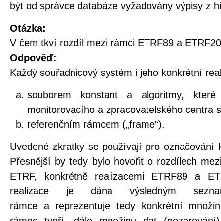
být od správce databáze vyžadovány výpisy z hi
Otázka:
V čem tkví rozdíl mezi rámci ETRF89 a ETRF2
Odpověď:
Každý souřadnicový systém i jeho konkrétní real
souborem konstant a algoritmy, které
monitorovacího a zpracovatelského centra 
referenčním rámcem („frame“).
Uvedené zkratky se používají pro označování k
Přesnější by tedy bylo hovořit o rozdílech me
ETRF, konkrétně realizacemi ETRF89 a ET
realizace je dána výsledným sezn
rámce a reprezentuje tedy konkrétní množin
rámec tvoří, dále množinu dat (pozorování)