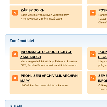
ZÁPISY DO KN
POSK
Zápis vlastnických a jiných věcných práv
Nahlíže
k nemovitostem, změny údajů apod.
Katastr
Číselní
Zeměměřictví
INFORMACE O GEODETICKÝCH
POSK
ZÁKLADECH
GEOG
Klasické geodetické základy, Referenční stanice
Mapy, 
GPS, Zeměměřické činnosti na státních hranicích
pole, l
PROHLÍŽENÍ ARCHIVÁLIÍ, ARCHIVNÍ
ZEMĚ
MAPY
INFO
Ústřední archiv zeměměřictví a katastru
Odkazy
zeměměř
RÚIAN