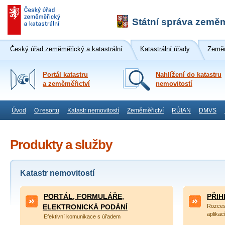
Státní správa zeměm
Český úřad zeměměřický a katastrální
Katastrální úřady
Zeměm
Portál katastru
Nahlížení do katastru
a zeměměřictví
nemovitostí
Úvod
O resortu
Katastr nemovitostí
Zeměměřictví
RÚIAN
DMVS
Produkty a služby
Katastr nemovitostí
PORTÁL, FORMULÁŘE,
PŘIH
ELEKTRONICKÁ PODÁNÍ
Rozcest
aplika
Efektivní komunikace s úřadem