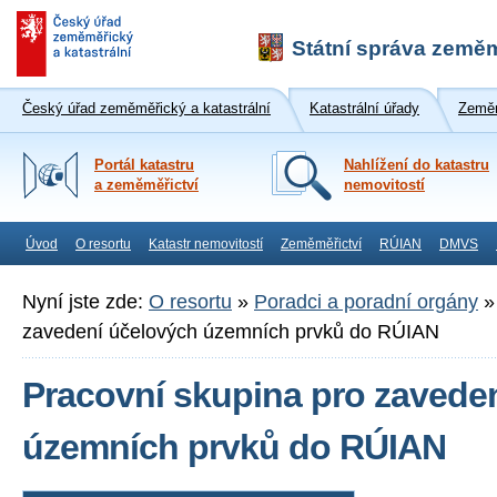
Státní správa zeměm
Český úřad zeměměřický a katastrální
Katastrální úřady
Zeměm
Portál katastru
Nahlížení do katastru
a zeměměřictví
nemovitostí
Úvod
O resortu
Katastr nemovitostí
Zeměměřictví
RÚIAN
DMVS
Nyní jste zde:
O resortu
»
Poradci a poradní orgány
zavedení účelových územních prvků do RÚIAN
Pracovní skupina pro zavede
územních prvků do RÚIAN