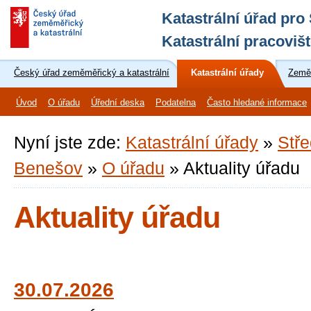
Katastrální úřad pro
Katastrální pracoviš
Český úřad zeměměřický a katastrální
Katastrální úřady
Zeměm
Úvod
O úřadu
Úřední deska
Podatelna
Často hledané informace
Nyní jste zde:
Katastrální úřady
»
Stře
Benešov
»
O úřadu
»
Aktuality úřadu
Aktuality úřadu
30.07.2026