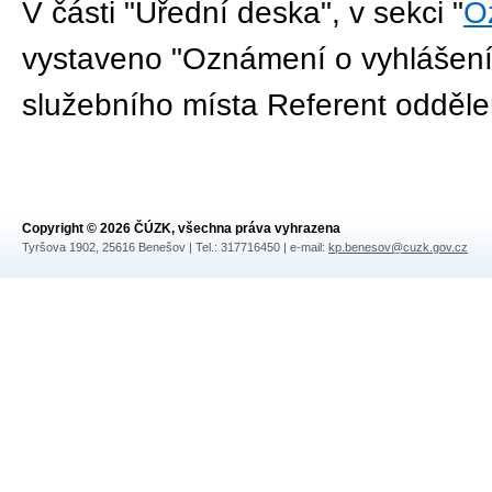
V části "Úřední deska", v sekci "
O
vystaveno "Oznámení o vyhlášení
služebního místa Referent odděle
Copyright © 2026 ČÚZK, všechna práva vyhrazena
Tyršova 1902, 25616 Benešov | Tel.: 317716450 | e-mail:
kp.benesov@cuzk.gov.cz