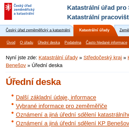
Katastrální úřad pro
Katastrální pracoviš
Český úřad zeměměřický a katastrální
Katastrální úřady
Zeměm
Úvod
O úřadu
Úřední deska
Podatelna
Často hledané informace
Nyní jste zde:
Katastrální úřady
»
Středočeský kraj
»
Benešov
»
Úřední deska
Úřední deska
Další základní údaje, informace
Vybrané informace pro zeměměřiče
Oznámení a jiná úřední sdělení katastrální
Oznámení a jiná úřední sdělení KP Benešo