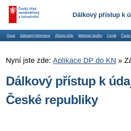
Dálkový přístup k 
Úvod
Základní informace
Zřízení účtu
Webové služby
Ceník
Často
Nyní jste zde:
Aplikace DP do KN
»
Z
Dálkový přístup k úda
České republiky